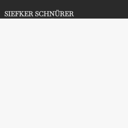
SIEFKER SCHNÜRER
RECHTSANWÄLTE UND NOTAR
KOMMUNIKATION
Hausanschrift:
Gilkamp 4
49565 Bramsche
Postanschrift:
Postfach 1362
49565 Bramsche
Telefon:
05461 2058/59
Telefax:
05461 65252